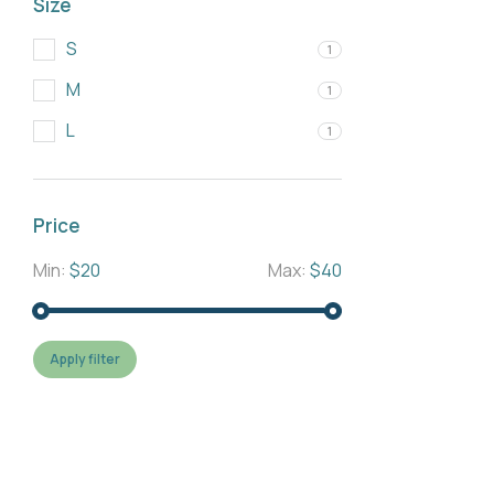
Size
S
1
M
1
L
1
Price
Min:
$20
Max:
$40
Apply filter