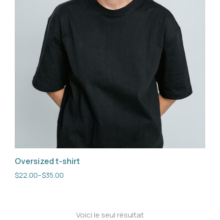
Oversized t-shirt
$
22.00
–
$
35.00
Voici le seul résultat